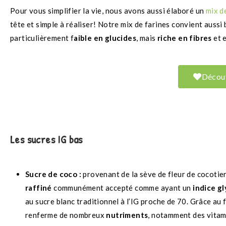
Pour vous simplifier la vie, nous avons aussi élaboré un
mix d
tête et simple à réaliser! Notre mix de farines convient aussi 
particulièrement f
aible en glucides
, mais
riche en fibres
et 
Découv
Les sucres IG bas
Sucre de coco :
provenant de la sève de fleur de cocotier
raffiné
communément accepté comme ayant un
indice g
au sucre blanc traditionnel à l’IG proche de 70.
Grâce au fa
renferme de nombreux
nutriments
, notamment des vitam