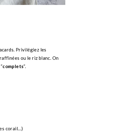
acards. Privilégiez les
affinées ou le riz blanc. On
 “
complets
“.
es corail…)