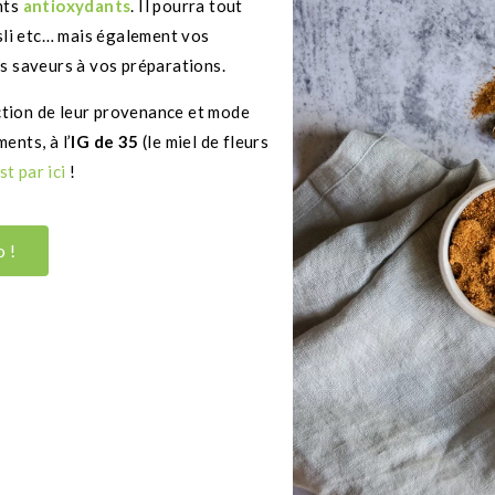
nts
antioxydants
. Il pourra tout
esli etc… mais également vos
s saveurs à vos préparations.
nction de leur provenance et mode
ments, à l’
IG de 35
(le miel de fleurs
st par ici
!
o !