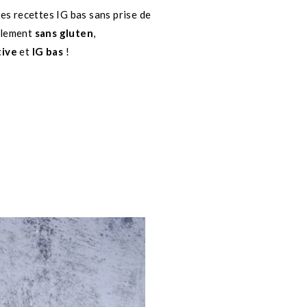
les recettes IG bas sans prise de
llement
sans gluten
,
tive
et
IG bas
!