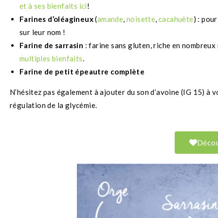
et à ses bienfaits ici
!
Farines d’oléagineux
(
amande
,
noisette
,
cacahuète
) : pou
sur leur nom !
Farine de sarrasin
: farine sans gluten, riche en nombreux 
multiples bienfaits
.
Farine de petit épeautre complète
N’hésitez pas également à ajouter du son d’avoine (IG 15) à vo
régulation de la glycémie.
Décou