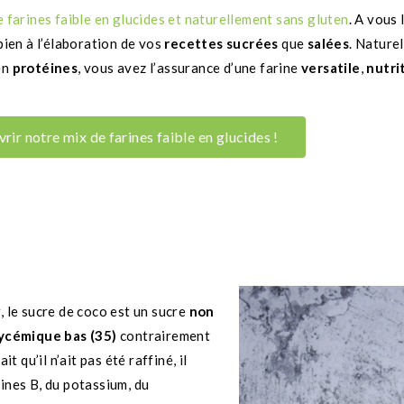
e farines faible en glucides et naturellement sans gluten
. A vous 
bien à l’élaboration de vos
recettes sucrées
que
salées
. Nature
en
protéines
, vous avez l’assurance d’une farine
versatile
,
nutri
rir notre mix de farines faible en glucides !
, le sucre de coco est un sucre
non
lycémique bas (35)
contrairement
it qu’il n’ait pas été raffiné, il
ines B, du potassium, du