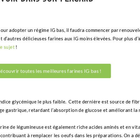
 pour adopter un régime IG bas, il faudra commencer par renouvele
fit d’autres délicieuses farines aux IG moins élevées. Pour plus d
le sujet
!
écouvrir toutes les meilleures farines IG bas !
’indice glycémique le plus faible. Cette dernière est source de fi
ge gastrique, retardant l’absorption de glucose et améliorant la 
farine de légumineuse est également riche acides aminés et en vi
t contribuant à remplacer les oeufs dans les préparations. On a d