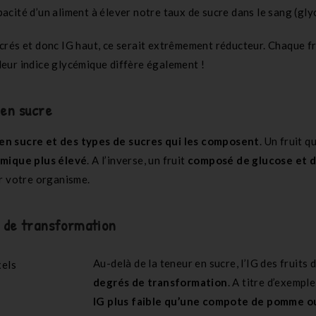
apacité d’un aliment à élever notre taux de sucre dans le sang (gly
 sucrés et donc IG haut, ce serait extrêmement réducteur. Chaque f
 leur indice glycémique diffère également !
 en sucre
en sucre et des types de sucres qui les composent
. Un fruit q
émique plus élevé
. A l’inverse, un fruit
composé de glucose et d
ar votre organisme.
ré de transformation
Au-delà de la teneur en sucre, l’IG des fruit
degrés de transformation
. A titre d’exemple
IG plus faible qu’une compote de pomme o