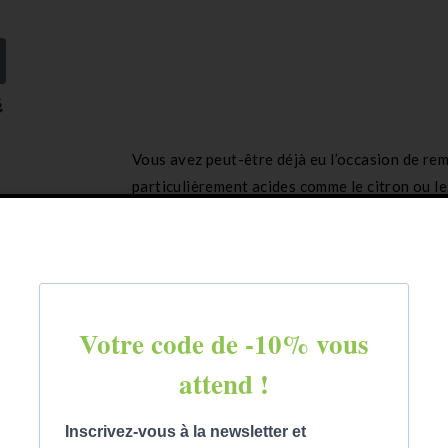
é
Vous avez peut-être déjà eu l’occasion de rem
particulièrement acides comme le citron ou 
IG plus bas. D’ailleurs, arroser son plat d’un f
capacité de diminuer l’IG global de votre plat.
l’absorption de sucre dans le sang, et donc d
glycémie.
Je veux découvrir d'autres astuces 
plat !