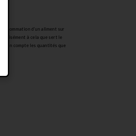
a consommation d’un aliment sur
précisément à cela que sert le
rend en compte les quantités que