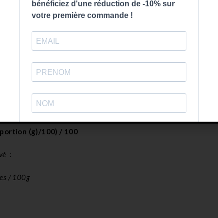
CHARGE GLYCÉMIQUE, C’EST MIEUX !
on à prendre en compte. Pour avoir une
idée globale
l’impact de l
et la
proportion de glucides
contenue dans un aliment. Et c’est 
glycémique reflétera plus la réalité de votre assiette car elle p
portion (g)/100) / 100
vé :
des / 100g