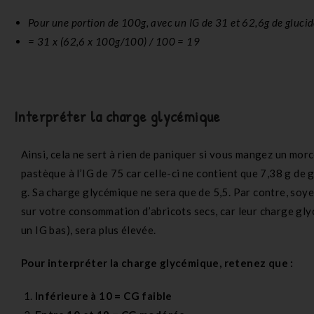
Pour une portion de 100g, avec un IG de 31 et 62,6g de gluci
= 31 x (62,6 x 100g/100) / 100 = 19
Interpréter la charge glycémique
Ainsi, cela ne sert à rien de paniquer si vous mangez un mor
pastèque à l’IG de 75 car celle-ci ne contient que 7,38 g de
g. Sa charge glycémique ne sera que de 5,5. Par contre, soy
sur votre consommation d’abricots secs, car leur charge gl
un IG bas), sera plus élevée.
Pour interpréter la charge glycémique, retenez que :
Inférieure à 10 = CG faible