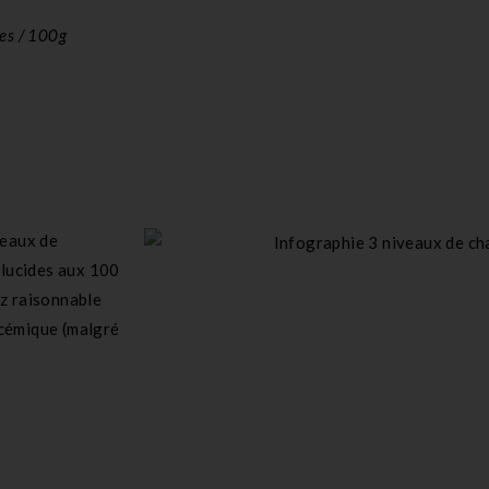
des / 100g
ceaux de
 glucides aux 100
ez raisonnable
ycémique (malgré