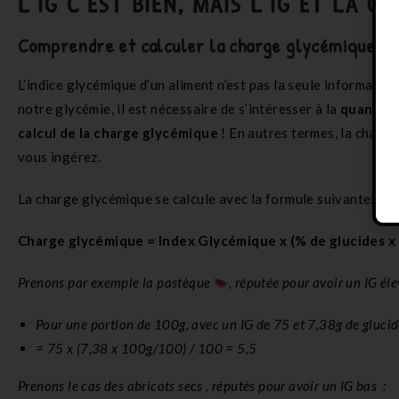
L’IG C’EST BIEN, MAIS L’IG ET LA 
Comprendre et calculer la charge glycémique
L’indice glycémique d’un aliment n’est pas la seule informati
notre glycémie, il est nécessaire de s’intéresser à la
quantité
calcul de la charge glycémique
!
En autres termes, la charge 
vous ingérez.
La charge glycémique se calcule avec la formule suivante:
Charge glycémique = Index Glycémique x (% de glucides x 
Prenons par exemple la pastèque
, réputée pour avoir un IG éle
Pour une portion de 100g, avec un IG de 75 et 7,38g de gluci
= 75 x (7,38 x 100g/100) / 100 = 5,5
Prenons le cas des abricots secs , réputés pour avoir un IG bas :