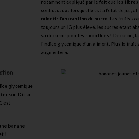
notamment expliqué par le fait que les
fibres
sont
cassées
lorsqu’elle est à l’état de jus, et
ralentir l’absorption du sucre
. Les fruits s
toujours un IG plus élevé, les sucres étant ab
va de même pour les
smoothies
!
De même, la
l’indice glycémique d’un aliment. Plus le fruit 
augmentera.
ration
dice glycémique
nter son IG
car
C’est
 une banane
et !