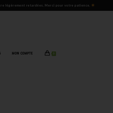
être légèrement retardées. Merci pour votre patience.
G
MON COMPTE
0
EN IG BAS ?