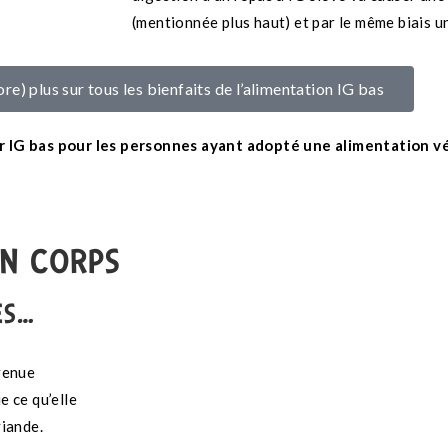
(mentionnée plus haut) et par le même biais u
re) plus sur tous les bienfaits de l’alimentation IG bas
r IG bas pour les personnes ayant adopté une alimentation v
ON CORPS
ES…
venue
 ce qu’elle
viande.