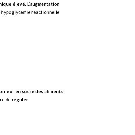
émique élevé
. L’augmentation
ne hypoglycémie réactionnelle
 teneur en sucre des aliments
tre de
réguler