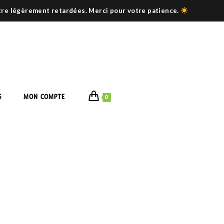
être légèrement retardées. Merci pour votre patience.
G
MON COMPTE
0
ATIBLE ?