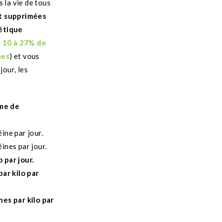
 la vie de tous
nt supprimées
gétique
e
10 à 27% de
nes
)
et vous
jour, les
mme de
ine par jour.
ines par jour.
 par jour.
ar kilo par
nes par kilo par