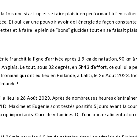
 fois une start-up et se faire plaisir en performant à l’entraîne
e. Et oui, car une pouvoir avoir de l’énergie de façon constante
iettes et à faire le plein de “bons” glucides tout en se faisait pla
nie franchit la ligne d’arrivée après 1.9 km de natation, 90 km à 
nglais. Le tout, sous 32 degrés, en 5h43 d’effort, ce qui lui a pe
ronman qui ont eu lieu en Finlande, à Lahti, le 26 Août 2023. In
Finlande !
qui a lieu le 26 Août 2023. Après de nombreuses heures d’entrain
VID, Maxime et Eugénie sont testés positifs 5 jours avant la co
rop importants. Cure de vitamines D, d’une bonne alimentation et