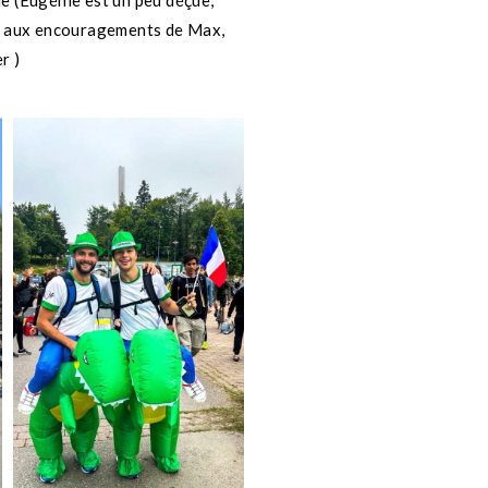
nde (Eugénie est un peu déçue,
âce aux encouragements de Max,
er )