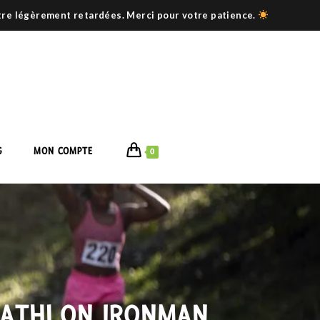
être légèrement retardées. Merci pour votre patience.
G
MON COMPTE
0
RIATHLON IRONMAN