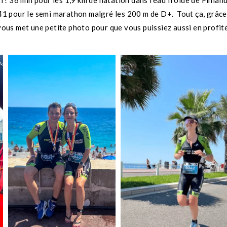
ti ! 36 min pour les 1,9 km de natation dans l’eau froide de Finla
 1h41 pour le semi marathon malgré les 200 m de D+. Tout ça, gr
vous met une petite photo pour que vous puissiez aussi en profit