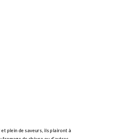
t plein de saveurs, ils plairont à
du fromage de chèvre ou d’autres