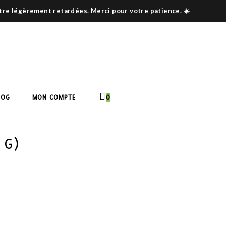
être légèrement retardées. Merci pour votre patience. ☀️
LOG
MON COMPTE
0
 G)