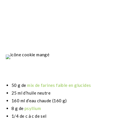
50 g de
mix de farines faible en glucides
25 ml d’huile neutre
160 ml d’eau chaude (160 g)
8 g de
psyllium
1/4 de c à c de sel