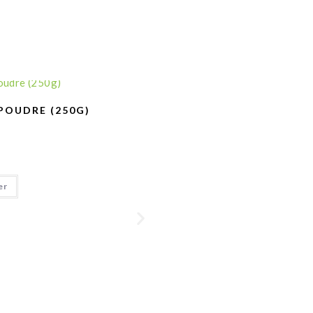
POUDRE (250G)
er