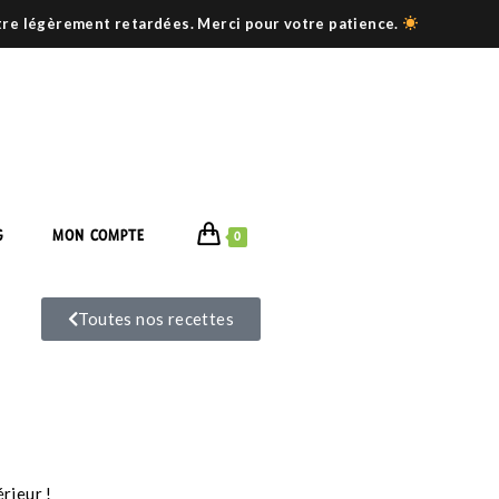
être légèrement retardées. Merci pour votre patience.
G
MON COMPTE
0
Toutes nos recettes
rieur !