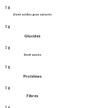
1
g
Dont acides gras saturés
1
g
Glucides
1
g
Dont sucres
1
g
Protéines
1
g
Fibres
1
g