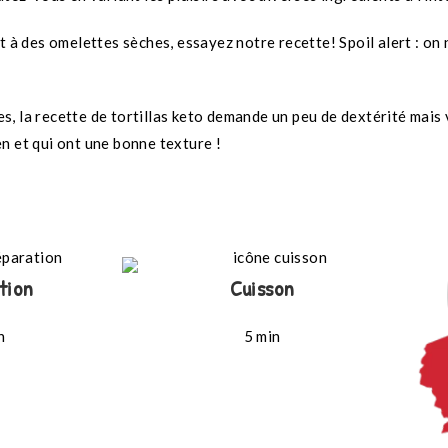
à des omelettes sèches, essayez notre recette! Spoil alert : on n’
s, la recette de tortillas keto demande un peu de dextérité mais v
en et qui ont une bonne texture !
tion
Cuisson
n
5 min