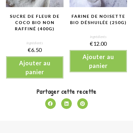
SUCRE DE FLEUR DE
FARINE DE NOISETTE
COCO BIO NON
BIO DÉSHUILÉE (250G)
RAFFINÉ (400G)
Ingrédients
€
12.00
Ingrédients
€
6.50
Ajouter au
Ajouter au
panier
panier
Partager cette recette