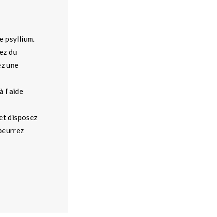
le psyllium.
tez du
ez une
à l’aide
 et disposez
 beurrez