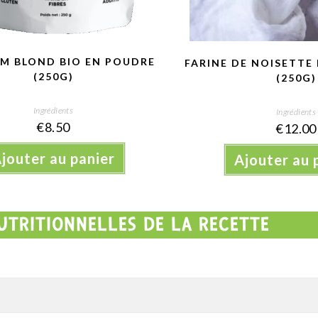
UM BLOND BIO EN POUDRE
FARINE DE NOISETTE 
(250G)
(250G)
Ingrédients
Ingrédients
€
8.50
€
12.00
jouter au panier
Ajouter au 
UTRITIONNELLES DE LA RECETTE