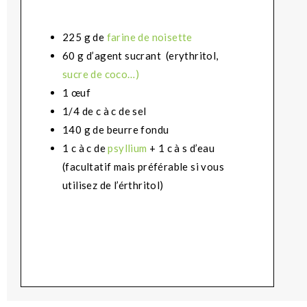
225 g de
farine de noisette
60 g d’agent sucrant (
erythritol,
sucre de coco…)
1 œuf
1/4 de c à c de sel
140 g de beurre fondu
1 c à c de
psyllium
+ 1 c à s d’eau
(facultatif mais préférable si vous
utilisez de l’érthritol)