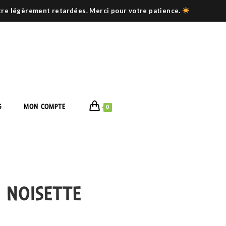
être légèrement retardées. Merci pour votre patience.
G
MON COMPTE
0
 NOISETTE