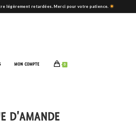
être légèrement retardées. Merci pour votre patience.
G
MON COMPTE
0
NE D'AMANDE