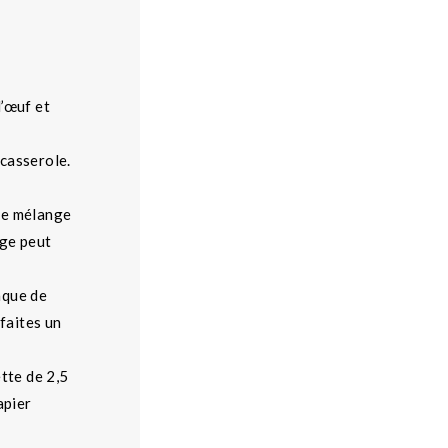
l’œuf et
 casserole.
de mélange
nge peut
laque de
 faites un
ette de 2,5
apier