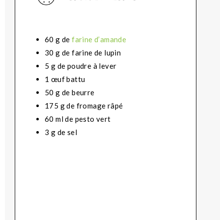
60 g
de
farine d’amande
30 g de farine de lupin
5 g de poudre à lever
1 œuf battu
50 g de beurre
175 g de fromage râpé
60 ml de pesto vert
3 g de sel