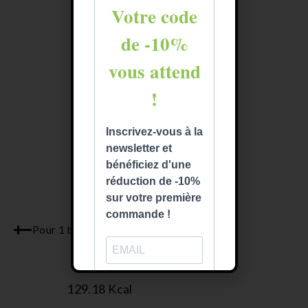
Dont sucres
13.27
 g
Protéines
6.98
 g
Fibres
13.88
 g
Sel
0.18
 g
Pour 1 bounty
Énergie
129.18
 Kcal