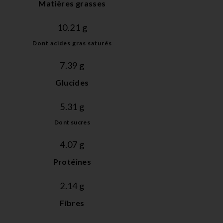
Matières grasses
10.21
 g
Dont acides gras saturés
7.39
 g
Glucides
5.31
 g
Dont sucres
4.07
 g
Protéines
2.14
 g
Fibres