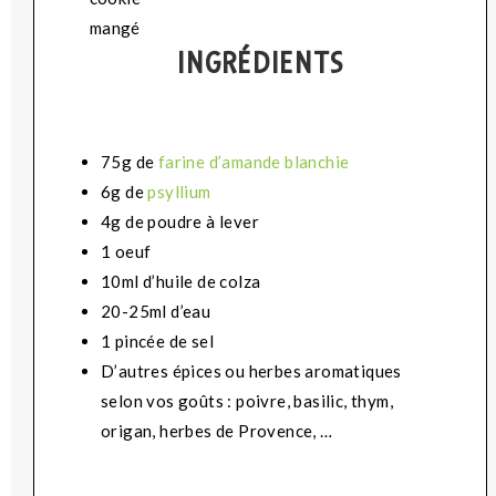
INGRÉDIENTS
75g de
farine d’amande blanchie
6g de
psyllium
4g de poudre à lever
1 oeuf
10ml d’huile de colza
20-25ml d’eau
1 pincée de sel
D’autres épices ou herbes aromatiques
selon vos goûts : poivre, basilic, thym,
origan, herbes de Provence, …