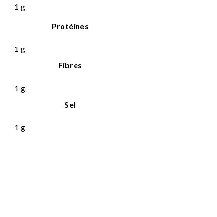
1
g
Protéines
1
g
Fibres
1
g
Sel
1
g