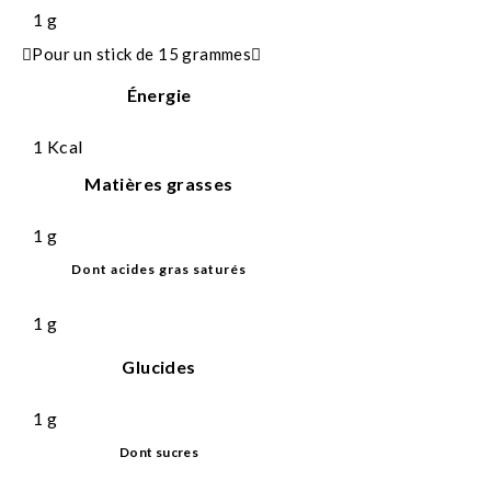
1
g
Pour un stick de 15 grammes
Énergie
1
Kcal
Matières grasses
1
g
Dont acides gras saturés
1
g
Glucides
1
g
Dont sucres