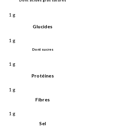
Dont acides gras saturés
1
g
Glucides
1
g
Dont sucres
1
g
Protéines
1
g
Fibres
1
g
Sel