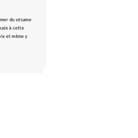
semer du sésame
nale à cette
oix et même y