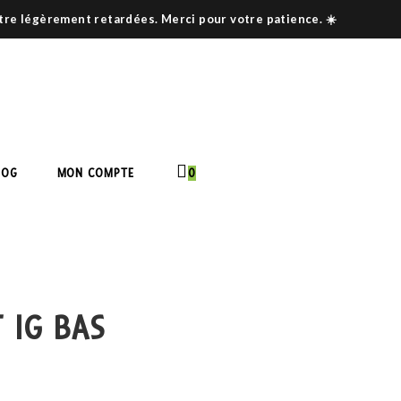
être légèrement retardées. Merci pour votre patience. ☀️
LOG
MON COMPTE
0
 IG BAS