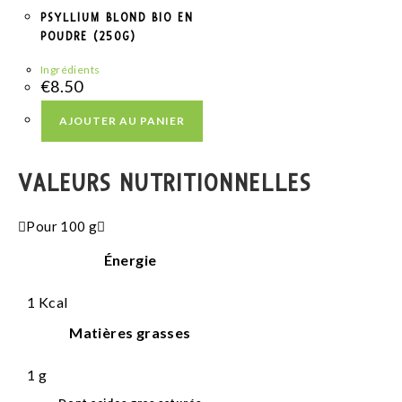
PSYLLIUM BLOND BIO EN
POUDRE (250G)
Ingrédients
€
8.50
AJOUTER AU PANIER
VALEURS NUTRITIONNELLES
Pour 100 g
Énergie
1
Kcal
Matières grasses
1
g