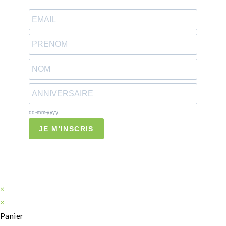
dd-mm-yyyy
JE M'INSCRIS
×
×
Panier