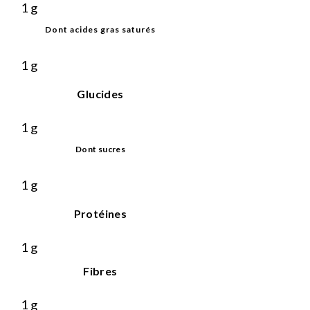
1
g
Dont acides gras saturés
1
g
Glucides
1
g
Dont sucres
1
g
Protéines
1
g
Fibres
1
g